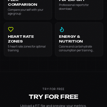
COMPARISON
Professional reports for
download
Compare yourself with your
age group
HEART RATE
ENERGY &
ZONES
NUTRITION
5 heart rate zones for optimal
Calorie and carbohydrate
training
consumption per training
zone
TRY FOR FREE
TRY FOR FREE
Upload a FIT file and preview your metrics.