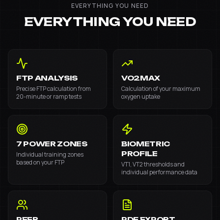
EVERYTHING YOU NEED
EVERYTHING YOU NEED
FTP ANALYSIS
VO2MAX
Precise FTP calculation from
Calculation of your maximum
20-minute or ramp tests
oxygen uptake
7 POWER ZONES
BIOMETRIC
PROFILE
Individual training zones
based on your FTP
VT1, VT2 thresholds and
individual performance data
PEER
PDF EXPORT