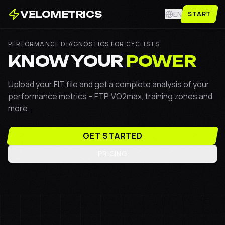
VELOMETRICS
EN
START
PERFORMANCE DIAGNOSTICS FOR CYCLISTS
KNOW YOUR
POWER
Upload your FIT file and get a complete analysis of your
performance metrics – FTP, VO2max, training zones and
more.
GET STARTED
PRICING